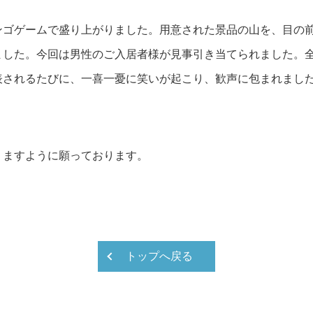
一般棟
ンゴゲームで盛り上がりました。用意された景品の山を、目の
ケアセンター
ました。今回は男性のご入居者様が見事引き当てられました。
介護と医療
表されるたびに、一喜一憂に笑いが起こり、歓声に包まれまし
共用施設
施設情報
アクセス
りますように願っております。
よくある質問
トップへ戻る