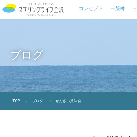
コンセプト
一般棟
ブログ
TOP
ブログ
ぜんざい賞味会