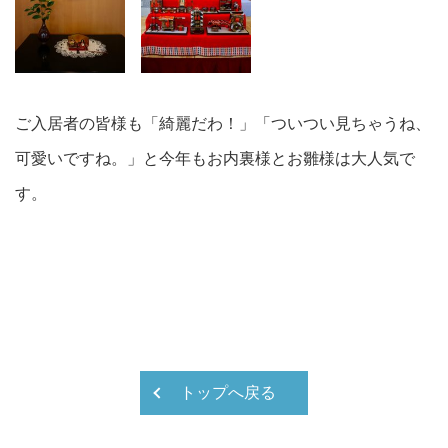
コンセプト
ご入居者の皆様も「綺麗だわ！」「ついつい見ちゃうね、
一般棟
可愛いですね。」と今年もお内裏様とお雛様は大人気で
ケアセンター
す。
介護と医療
共用施設
施設情報
アクセス
トップへ戻る
よくある質問